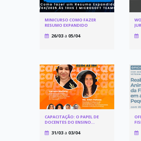
MINICURSO COMO FAZER
WO
RESUMO EXPANDIDO
JUR
E 
26/03
a
05/04
CAPACITAÇÃO: O PAPEL DE
OF
DOCENTES DO ENSINO
FI
SUPERIOR DIANTE DOS
PE
31/03
a
03/04
DESAFIOS ENFRENTADOS POR
ESTUDANTES AUTISTAS