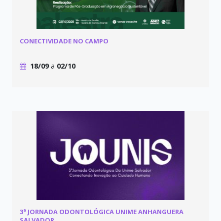
CONECTIVIDADE NO CAMPO
18/09
a
02/10
3ª JORNADA ODONTOLÓGICA UNIME ANHANGUERA
SALVADOR