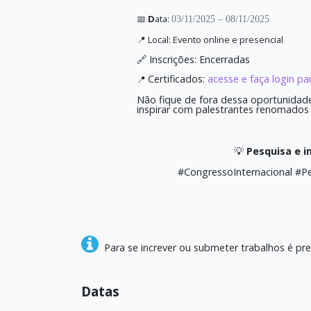
📅
D
ata:
03/11/2025
– 08/11/2025
📍
Local:
Evento online e presencial
🔗 Inscrições: Encerradas
Certificados:
acesse e faça login pa
📍
Não fique de fora dessa oportunidade
inspirar com palestrantes renomados
💡
Pesquisa e 
#CongressoInternacional #P
Para se increver ou submeter trabalhos é pre
Datas