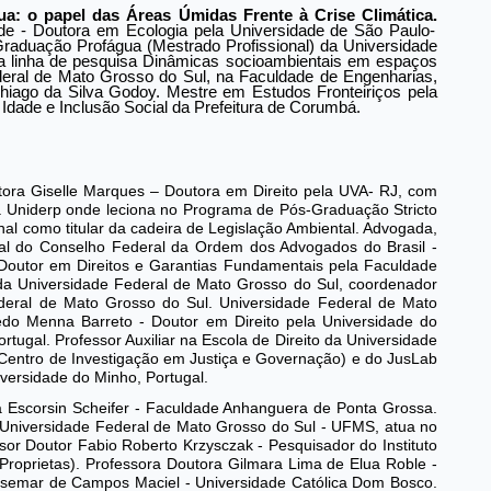
gua: o papel das Áreas Úmidas Frente à Crise Climática.
de - Doutora em Ecologia pela Universidade de São Paulo-
aduação Profágua (Mestrado Profissional) da Universidade
 linha de pesquisa Dinâmicas socioambientais em espaços
deral de Mato Grosso do Sul, na Faculdade de Engenharias,
hiago da Silva Godoy. Mestre em Estudos Fronteiriços pela
Idade e Inclusão Social da Prefeitura de Corumbá.
ora Giselle Marques – Doutora em Direito pela UVA- RJ, com
Uniderp onde leciona no Programa de Pós-Graduação Stricto
l como titular da cadeira de Legislação Ambiental. Advogada,
al do Conselho Federal da Ordem dos Advogados do Brasil -
Doutor em Direitos e Garantias Fundamentais pela Faculdade
r da Universidade Federal de Mato Grosso do Sul, coordenador
ederal de Mato Grosso do Sul. Universidade Federal de Mato
do Menna Barreto - Doutor em Direito pela Universidade do
rtugal. Professor Auxiliar na Escola de Direito da Universidade
Centro de Investigação em Justiça e Governação) e do JusLab
iversidade do Minho, Portugal.
a Escorsin Scheifer - Faculdade Anhanguera de Ponta Grossa.
- Universidade Federal de Mato Grosso do Sul - UFMS, atua no
 Doutor Fabio Roberto Krzysczak - Pesquisador do Instituto
-Proprietas). Professora Doutora Gilmara Lima de Elua Roble -
 Josemar de Campos Maciel - Universidade Católica Dom Bosco.