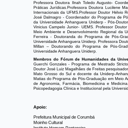
Professora Doutora Ilnah Toledo Augusto- Coor
Práticas Jurídicas.Professora Doutora Lucilene M
Internacionais da UFMS.Professor Doutor Hélvio R
José Dalmagro - Coordenador do Programa de Pó
da Universidade Anhanguera Uniderp - Pós-Doutor
Vinicius Campelo Junior- UEMS. Professor Douto
Meio Ambiente e Desenvolvimento Regional da U
Ferreira - Doutoranda do Programa de Pós-Gr
Universidade Anhanguera Uniderp. Professora Douto
Millan – Doutorando do Programa de Pós-Grad
Universidade Anhanguera Uniderp.
Membros do Fórum de Humanidades da Univer
Guerchi Gonzales - Programa de Mestrado Strict
Doutor José Luiz Magalhães de Freitas pesquisador
Mato Grosso do Sul e docente da Uniderp-Anha
Matias do Programa de Pós-Graduação em Meio Am
de Agronomia, Farmácia, Biomedicina e Medicin
Psicopedagogia Clínica e Institucional pela Univers
Apoio:
Prefeitura Municipal de Corumbá
Moinho Cultural