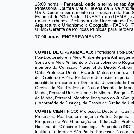
16:00 horas -
Pantanal, onde a terra se faz á
Professora Doutora Maria Helena da Silva Andra
USP. Docente permanente no Programa de Pós Gr
Estadual de São Paulo - UNESP (polo UEMS), na
rurais e urbanos. Professora da Universidade Fe
Arquitetura e Urbanismo e Geografia - FAENG. T
UFMS Gerente de Políticas Públicas para Terceira 
17:00 horas: ENCERRAMENTO
COMITÊ DE ORGANIZAÇÃO:
Professora Pós-Dout
Pós-Doutorado em Meio Ambiente pela Anhanguera 
Sensu em Meio Ambiente e Desenvolvimento Regiona
membro da Comissão Nacional de Direito Ambient
OAB. Professor Doutor Ricardo Matos de Souza - 
de Direito de Vitória Professor do ensino superio
substituto do curso de Direito da Universidade F
Grosso do Sul. Professor Doutor Ricardo de Mace
Minho, Portugal Universidade do Minho - Braga, - Po
do Minho, Portugal. Membro Integrado do JusGov (
(Laboratório de Justiça), da Escola de Direito da Un
COMITÊ CIENTÍFICO:
Professora Doutora - Camil
Professora Pós-Doutora Eugênia Portela Siqueira 
Programa de Pós-Graduação em Educação. Professor
Nacional de Ciência e Tecnologia Proprietas (INCT
Instituto Federal de São Paulo. Professor Doutor