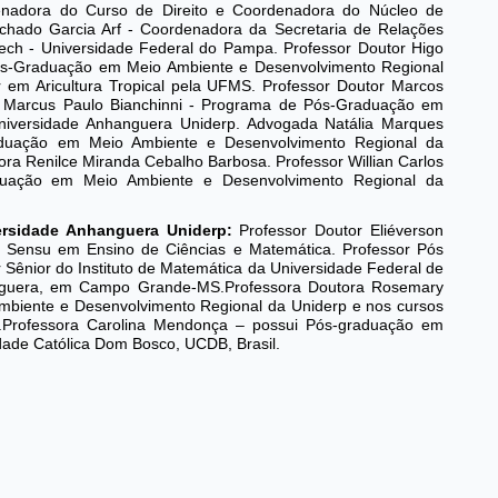
denadora do Curso de Direito e Coordenadora do Núcleo de
achado Garcia Arf - Coordenadora da Secretaria de Relações
ech - Universidade Federal do Pampa. Professor Doutor Higo
s-Graduação em Meio Ambiente e Desenvolvimento Regional
 em Aricultura Tropical pela UFMS. Professor Doutor Marcos
r Marcus Paulo Bianchinni - Programa de Pós-Graduação em
niversidade Anhanguera Uniderp. Advogada Natália Marques
aduação em Meio Ambiente e Desenvolvimento Regional da
ra Renilce Miranda Cebalho Barbosa. Professor Willian Carlos
uação em Meio Ambiente e Desenvolvimento Regional da
sidade Anhanguera Uniderp:
Professor Doutor Eliéverson
o Sensu em Ensino de Ciências e Matemática. Professor Pós
 Sênior do Instituto de Matemática da Universidade Federal de
nguera, em Campo Grande-MS.Professora Doutora Rosemary
biente e Desenvolvimento Regional da Uniderp e nos cursos
a.Professora Carolina Mendonça – possui Pós-graduação em
idade Católica Dom Bosco, UCDB, Brasil.