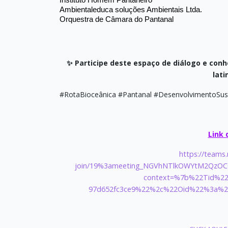
Instituto Homem Pantaneiro
Ambientaleduca soluções Ambientais Ltda.
Orquestra de Câmara do Pantanal
✨ Participe deste espaço de diálogo e conh
lati
#RotaBioceânica #Pantanal #DesenvolvimentoSust
Link 
https://teams
join/19%3ameeting_NGVhNTlkOWYtM2QzOC
context=%7b%22Tid%22
97d652fc3ce9%22%2c%22Oid%22%3a%22