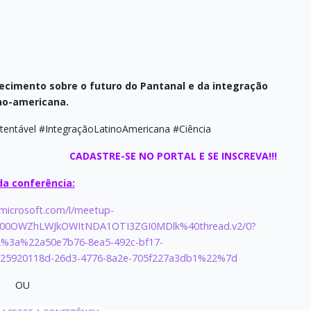
ecimento sobre o futuro do Pantanal e da integração
no-americana.
entável #IntegraçãoLatinoAmericana #Ciência
CADASTRE-SE NO PORTAL E SE INSCREVA!!!
da conferência:
.microsoft.com/l/meetup-
00OWZhLWJkOWItNDA1OTI3ZGI0MDlk%40thread.v2/0?
%3a%22a50e7b76-8ea5-492c-bf17-
5920118d-26d3-4776-8a2e-705f227a3db1%22%7d
OU