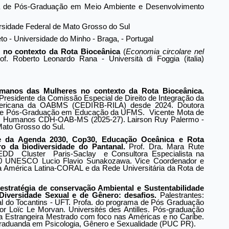
a de Pós-Graduação em Meio Ambiente e Desenvolvimento 
rsidade Federal de Mato Grosso do Sul
 - Universidade do Minho - Braga, - Portugal
 no contexto da Rota Bioceânica
 (
Economia circolare nel 
rof. Roberto Leonardo Rana - Università di Foggia (italia) 
umanos das Mulheres no contexto da Rota Bioceânica.
Presidente da Comissão Especial de Direito de Integração da
Americana da OABMS (CEDIRB-RILA) desde 2024. Doutora
a de Pós-Graduação em Educação da UFMS. Vicente Mota de
tos Humanos CDH-OAB-MS (2025-27). Lairson Ruy Palermo -
Mato Grosso do Sul.
te da Agenda 2030, Cop30, Educação Oceânica e Rota 
o da biodiversidade do Pantanal.
 Prof. Dra. Mara Rute 
DD  Cluster  Paris-Saclay  e Consultora Especialista na 
 UNESCO Lucio Flavio Sunakozawa. Vice Coordenador e 
 América Latina-CORAL e da Rede Universitária da Rota de 
stratégia de conservação Ambiental e Sustentabilidade 
Diversidade Sexual e de Gênero: desafios.
 Palestrantes: 
 do Tocantins - UFT. Profa. do programa de Pós Graduação 
Loïc Le Morvan. Universités des Antilles. Pós-graduação 
a Estrangeira Mestrado com foco nas Américas e no Caribe. 
graduanda em Psicologia, Gênero e Sexualidade (PUC PR).