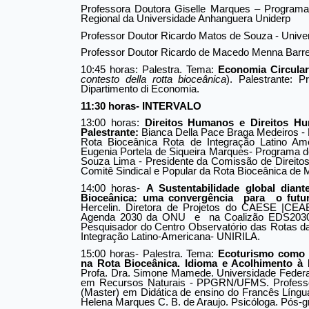
Professora Doutora Giselle Marques – Program
Regional da Universidade Anhanguera Uniderp 
Professor Doutor Ricardo Matos de Souza - Unive
Professor Doutor Ricardo de Macedo Menna Barreto
10:45 horas: Palestra. Tema: 
Economia Circular
contesto della rotta bioceânica
). Palestrante: P
Dipartimento di Economia. 
11:30 horas- INTERVALO
13:00 horas: 
Direitos Humanos e Direitos H
Palestrante:
Bianca Della Pace Braga Medeiros - 
Rota Bioceânica Rota de Integração Latino 
Eugenia Portela de Siqueira Marques- Program
Souza Lima - Presidente da Comissão de Direi
Comitê Sindical e Popular da Rota Bioceânica de 
14:00 horas- 
A Sustentabilidade global dian
Bioceânica: uma convergência  para  o futur
Hercelin. Diretora de Projetos do CAESE |CEAE
Agenda 2030 da ONU  e  na Coalizão EDS2030
Pesquisador do Centro Observatório das Rotas da
Integração Latino-Americana- UNIRILA.
15:00 horas- Palestra. Tema: 
Ecoturismo como e
na Rota Bioceânica. Idioma e Acolhimento à 
Profa. Dra. Simone Mamede. Universidade Federal
em Recursos Naturais - PPGRN/UFMS. Professor 
(Master) em 
Didática de ensino do Francês Língu
Helena Marques C. B. de Araujo. Psicóloga. Pós-