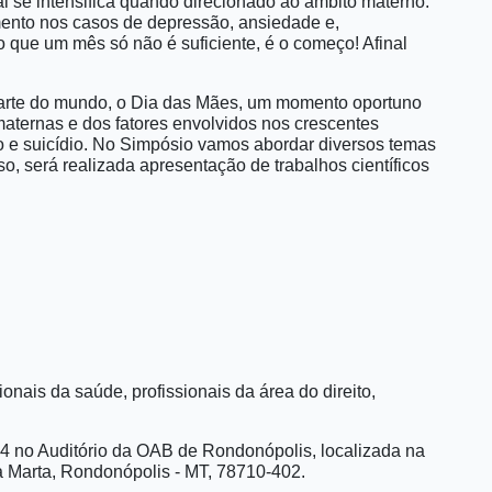
l se intensifica quando direcionado ao âmbito materno.
mento nos casos de depressão, ansiedade e,
o que um mês só não é suficiente, é o começo! Afinal
arte do mundo, o Dia das Mães, um momento oportuno
aternas e dos fatores envolvidos nos crescentes
 e suicídio. No Simpósio vamos abordar diversos temas
so, será realizada apresentação de trabalhos científicos
onais da saúde, profissionais da área do direito,
4 no Auditório da OAB de Rondonópolis, localizada na
 Marta, Rondonópolis - MT, 78710-402.