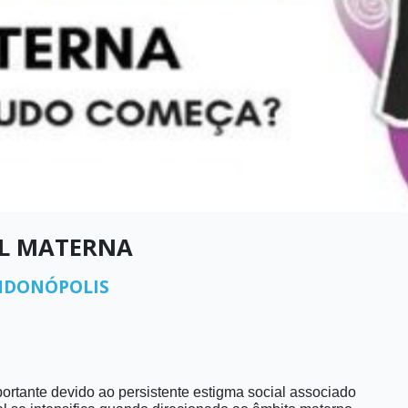
AL MATERNA
NDONÓPOLIS
rtante devido ao persistente estigma social associado