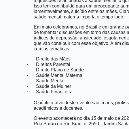
a questões relacionadas à saúde mental, o qua
Isso tem contribuído para um preocupante au
lamentavelmente, suicídio entre as mães. Clar
saúde mental materna importa o tempo todo.
Em maio celebramos, no Brasil e em grande p
de fomentar discussões em torno das causas m
índices de depressão, ansiedade, esgotamento
que vão contribuir com esse objetivo. Além dis
com as temáticas:
·
Direito das Mães
·
Direitos Parental
·
Direito Plano de Saúde
·
Saúde Mental Materna
·
Saúde Mental
·
Saúde da Mulher
·
Saúde Financeira
O público-alvo deste evento são: mães, profissi
acadêmicos e docentes.
O evento acontecerá no dia 15 de maio de 202
Rua Barão do Rio Branco, 2650 - Jardim Santa