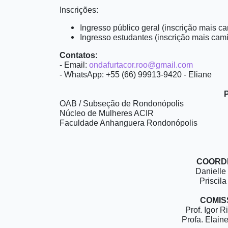
Inscrições:
Ingresso público geral (inscrição mais cam
Ingresso estudantes (inscrição mais camis
Contatos:
- Email:
ondafurtacor.roo@gmail.com
- WhatsApp: +55 (66) 99913-9420 - Eliane
OAB / Subseção de Rondonópolis
Núcleo de Mulheres ACIR
Faculdade Anhanguera Rondonópolis
COORD
Danielle
Priscil
COMISS
Prof. Igor R
Profa. Elain