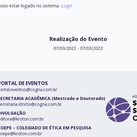
ciso estar logado no sistema.
Login
Realização do Evento
07/03/2023
-
07/03/2023
PORTAL DE EVENTOS
portal.eventos@cogna.com.br
SECRETARIA ACADÊMICA (Mestrado e Doutorado)
ecretaria.stricto@cogna.com.br
DIVULGAÇÃO
editora@kroton.com.br
COEPE – COLEGIADO DE ÉTICA EM PESQUISA
coepe@kroton.com.br