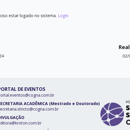
ciso estar logado no sistema.
Login
Real
24
02/
PORTAL DE EVENTOS
portal.eventos@cogna.com.br
SECRETARIA ACADÊMICA (Mestrado e Doutorado)
ecretaria.stricto@cogna.com.br
DIVULGAÇÃO
editora@kroton.com.br