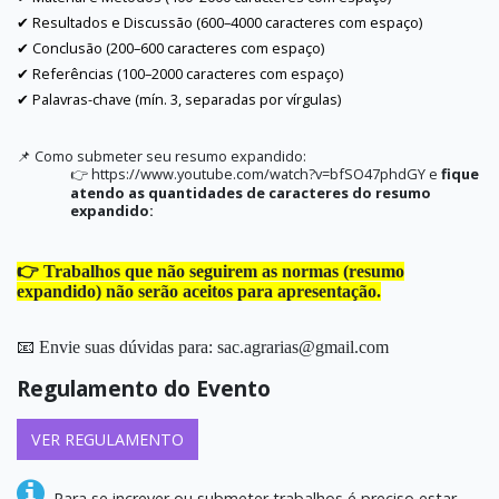
Resultados e Discussão (600–4000 caracteres com espaço)
✔
Conclusão (200–600 caracteres com espaço)
✔
Referências (100–2000 caracteres com espaço)
✔
Palavras-chave (mín. 3, separadas por vírgulas)
✔
Como submeter seu resumo expandido:
📌
https://www.youtube.com/watch?v=bfSO47phdGY e
fique
👉
atendo as quantidades de caracteres do resumo
expandido:
👉
Trabalhos que não seguirem as normas (
resumo
expandido) não serão aceitos para apresentação.
📧
Envie suas dúvidas para: sac.agrarias@gmail.com
Regulamento do Evento
VER REGULAMENTO
Para se increver ou submeter trabalhos é preciso estar