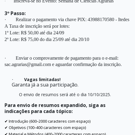
Inscreva-se no Evento: Semana de Ciências Agrárias
·
3º Passo:
·
Realizar o pagamento via chave PIX:
43988170580 - Itedes
A Taxa de inscrição será por lotes:
1º Lote: R$ 50,00 até dia 24/09
2º Lote: R$ 75,00 do dia 25/09 até dia 20/10
·
Enviar o comprovamente de pagamento para o e-mail:
sac.agrarias@gmail.com e aguardar confirmação da inscrição.
Vagas limitadas!
·
Garanta já a sua participação.
O envio de resumos será até o dia 10/10/2025.
Para envio de resumos expandido, siga as
indicações para cada tópico:
Introdução (600–2000 caracteres com espaço)
✔
Objetivos (100–400 caracteres com espaço)
✔
Material e Métodos (400–2000 caracteres com espaço)
✔