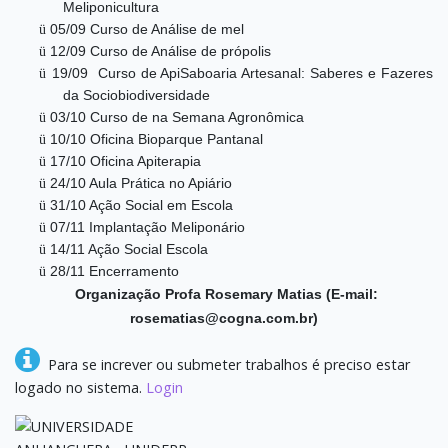
Meliponicultura
ü
05/09 Curso de Análise de mel
ü
12/09 Curso de Análise de própolis
ü
19/09
Curso de ApiSaboaria Artesanal: Saberes e Fazeres
da Sociobiodiversidade
ü
03/10 Curso de na Semana Agronômica
ü
10/10 Oficina Bioparque Pantanal
ü
17/10 Oficina Apiterapia
ü
24/10 Aula Prática no Apiário
ü
31/10 Ação Social em Escola
ü
07/11 Implantação Meliponário
ü
14/11 Ação Social Escola
ü
28/11 Encerramento
Organização Profa Rosemary Matias (E-mail:
rosematias@cogna.com.br)
Para se increver ou submeter trabalhos é preciso estar
logado no sistema.
Login